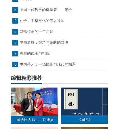
3
中国古代哲学的奠基者——老子
4
孔子：中华文化的伟大导师
5
弹指传承的千年之音
6
中国象棋：智慧与策略的对决
7
粤剧的传承与挑战
8
中国茶艺：一场传统与现代的相遇
编辑精彩推荐
国学届大师——刘康兴
《周易》